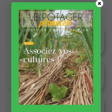
réponse !
😉
Où sont mes numéros et
comment y accéder ?
Quand est-ce que mon
abonnement prend effet ?
Pourquoi mon