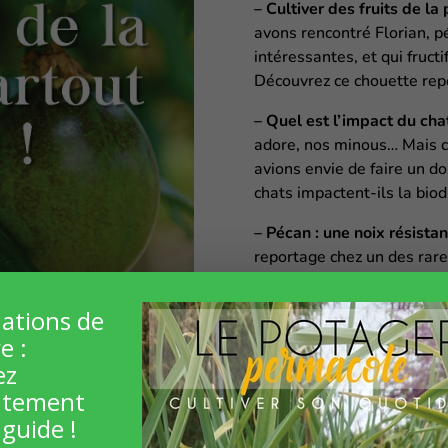
– Cultiver des fruits de l
avons rencontré Florian, pé
intéressantes, et qui fruct
Découvrez ce chouette rep
– Quel est l’impact du cha
adore, nos minous… Mais c
avions envie de faire un do
chats impactent-ils la biod
– Pécan : une noix résista
reportage chez un des rare
vers Marmande. Découvrez s
sur la culture de cet arbre
iations de
e :
– Les plantes invasives et
ez
plusieurs chercheurs sur le
plus clair sur ces plantes
itement
guide !
– Quand le sol ne digère 