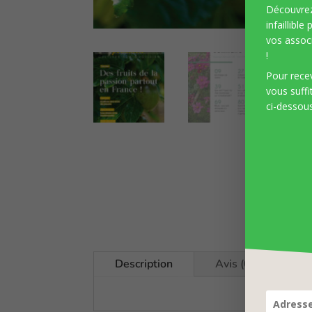
Découvre
infaillible
vos associ
!
Pour recev
vous suffi
ci-dessous
Description
Avis (0)