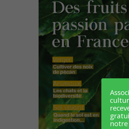
Assoc
cultur
recev
gratu
notre 