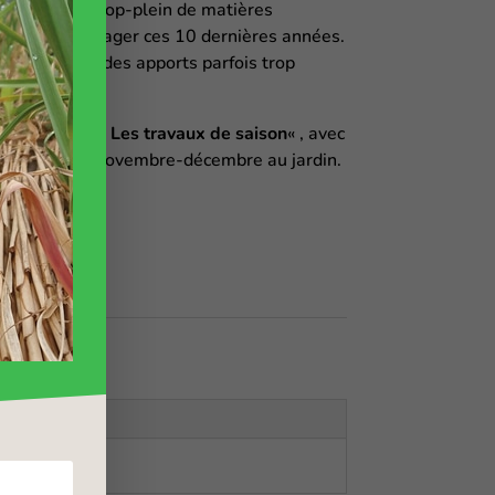
rience sur le trop-plein de matières
 dans son potager ces 10 dernières années.
éressante sur des apports parfois trop
elle rubrique «
Les travaux de saison
« , avec
es à faire en novembre-décembre au jardin.
au panier
et jardinage