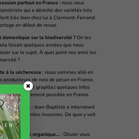
a passion partout en France
: nous vous
piniériste qui a déniché des variétés très
ifient très bien chez lui à Clermont-Ferrand.
ortage en début de revue.
t domestique sur la biodiversité ?
On les
ela faisait quelques années que nous
ssier sur le sujet. À quel point nos amis les
iversité ?
nte à la sécheresse
: nous sommes allé en
s producteurs de noix de pécan en France,
on histoire et grapillez quelques infos
 qui est parfaitement possible en France.
 leurs impacts
: Jean-Baptiste a interviewé
 sujet des plantes invasives. De quoi y voit
 mal-aimées.
plus la matière organique…
: Olivier vous