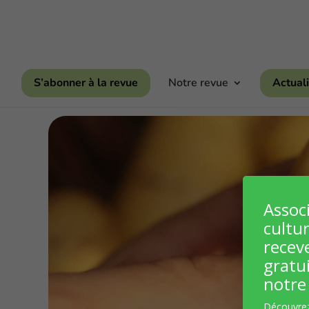
S’abonner à la revue
Notre revue
Actuali
Assoc
cultur
recev
gratu
notre 
Découvre