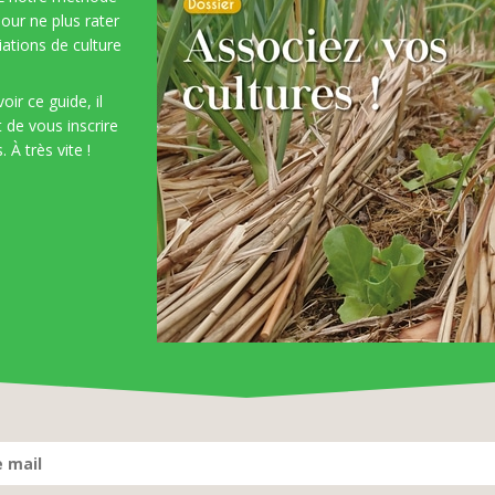
 pour ne plus rater
ations de culture
oir ce guide, il
t de vous inscrire
. À très vite !
La création variétale de
s abonnés
|
0 commentaires