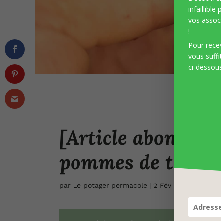
infaillible
vos associ
!
Pour recev
vous suffi
ci-dessous
[Article abonnés] 
pommes de terre
par
Le potager permacole
|
2 Fév 2025
|
Article