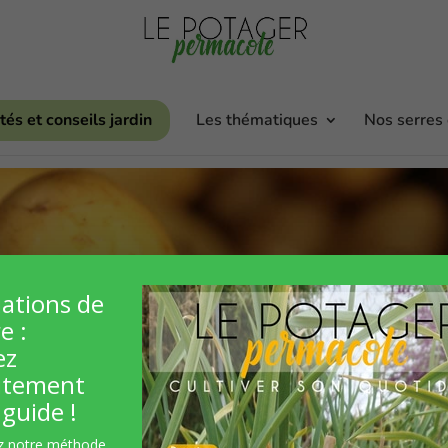
tés et conseils jardin
Les thématiques
Nos serres
iations de
e :
ez
itement
guide !
z notre méthode