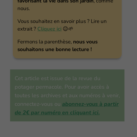
favorisant la vie dans son jardin
, comme
nous.
Vous souhaitez en savoir plus ? Lire un
extrait ?
Cliquez ici
😉🌱
Fermons la parenthèse,
nous vous
souhaitons une bonne lecture !
Cet article est issue de la revue du
potager permacole. Pour avoir accès à
toutes les archives et aux numéros à venir,
connectez-vous ou
abonnez-vous à partir
de 2€ par numéro en cliquant ici.