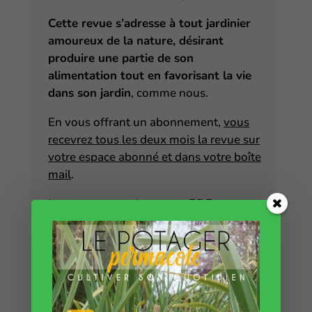
Cette revue s’adresse à tout jardinier
amoureux de la nature, désirant
produire une partie de son
alimentation tout en favorisant la vie
dans son jardin
, comme nous.
En vous offrant
un abonnement
,
vous
recevrez tous les deux mois la revue sur
votre espace abonné et dans votre boîte
mail
.
La revue est un document PDF
d’environ 80 pages qui regroupe de
nombreux articles exclusifs sur la
permaculture et le jardinage naturel.
Comment gagner du temps, cultiver
les bonnes plantes, faire les bonnes
associations, adopter les bons