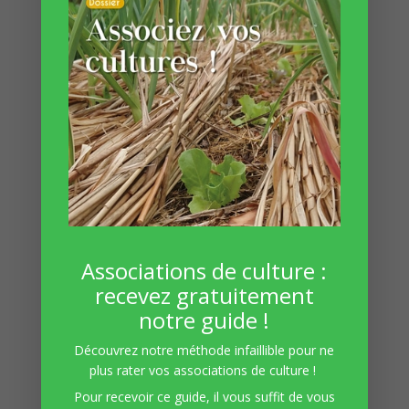
réflexes…
bref, améliorer facilement son
quotidien et son jardin pour augmenter
sa qualité de vie, tout simplement. C’est
d’ailleurs notre devise :
cultivez votre
quotidien !
En savoir plus
Associations de culture :
recevez gratuitement
notre guide !
Découvrez notre méthode infaillible pour ne
plus rater vos associations de culture !
Pour recevoir ce guide, il vous suffit de vous