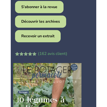
S'abonner à la revue
Découvrir les archives
Recevoir un extrait
(
162
avis client)
Noté
4.86
sur 5
basé sur
notations
client