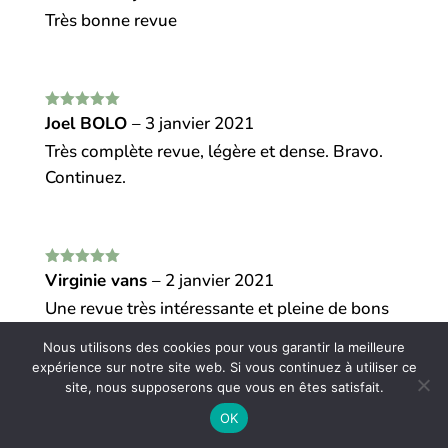
5
Très bonne revue
Note
Joel BOLO
5
sur
–
3 janvier 2021
5
Très complète revue, légère et dense. Bravo.
Continuez.
Note
Virginie vans
5
sur
–
2 janvier 2021
5
Une revue très intéressante et pleine de bons
conseils qui m’aident beaucoup dans mon
Nous utilisons des cookies pour vous garantir la meilleure
potager. Bravo à toute l’équipe et longue vie à
expérience sur notre site web. Si vous continuez à utiliser ce
ce beau projet !
site, nous supposerons que vous en êtes satisfait.
OK