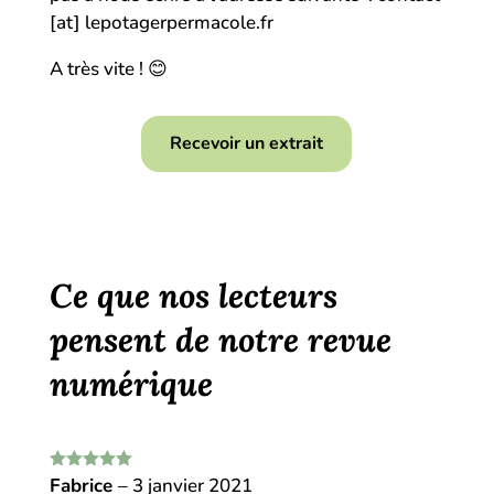
[at] lepotagerpermacole.fr
A très vite ! 😊
Recevoir un extrait
Ce que nos lecteurs
pensent de notre revue
numérique
Note
Fabrice
5
sur
–
3 janvier 2021