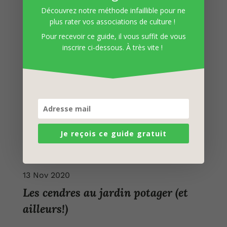
Découvrez notre méthode infaillible pour ne
plus rater vos associations de culture !
20 Déc 2020
Pour recevoir ce guide, il vous suffit de vous
Un paillage de feuilles mortes
inscrire ci-dessous. À très vite !
Je reçois ce guide gratuit
13 Nov 2020
Les cendres au jardin potager (et
ailleurs!)