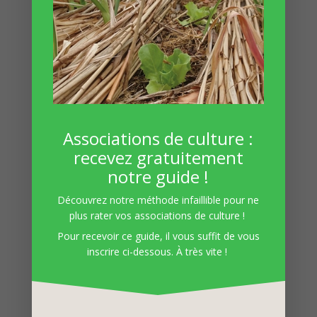
Pour en savoir plus sur la lacto fermentation,
rendez vous sur
https://nicrunicuit.com/
. Le
blog est très intéressant, tout comme le livre
de Marie-Claire, l’auteure. Vous y trouverez de
nombreuses recettes !
Associations de culture :
recevez gratuitement
notre guide !
Découvrez notre méthode infaillible pour ne
Cet article vous intéresse ? Venez
plus rater vos associations de culture !
découvrir notre revue numérique
en
Pour recevoir ce guide, il vous suffit de vous
téléchargeant un extrait gratuit
!
inscrire ci-dessous. À très vite !