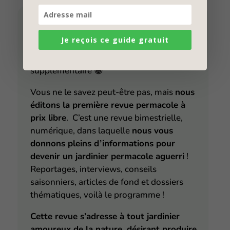
Envie d’aller plus loin ?
Je reçois ce guide gratuit
Si cela vous intéresse, nous vous
proposons un peu de lecture
supplémentaire
😀
Vous ne le savez peut-être pas, mais
nous
éditons la première revue permacole à
prix libre
. C’est une revue bimestrielle,
numérique, dans laquelle
nous vous
donnons pleins d’informations pour
devenir un jardinier permacole aguerri
!
Reportages, interviews, conseils
saisonniers, articles de fond et dossiers
thématiques, voilà le programme !
Cette revue s’adresse à tout jardinier
amoureux de la nature, désirant produire