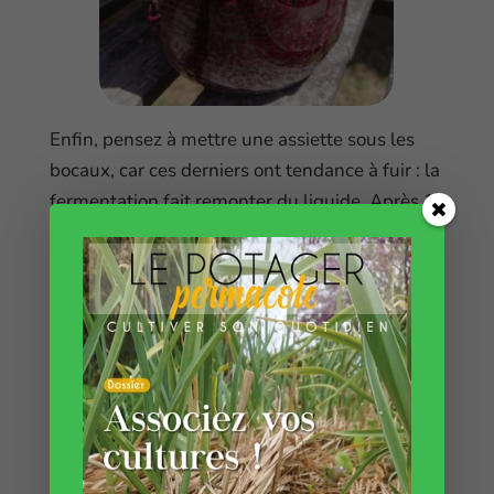
Enfin, pensez à mettre une assiette sous les
bocaux, car ces derniers ont tendance à fuir : la
fermentation fait remonter du liquide. Après 1
à 3 semaines, selon les légumes, votre
préparation est prête à être dégustée ou
conservée. Pour les betteraves, comptez 2
semaines.
J’ai essayé les betteraves rapées avec de
l’estragon en aromates : un pur délice !
Envie d’en savoir plus ?