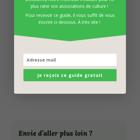
plus rater vos associations de culture !
permaculture
vous ont aider, n’hésitez pas à
Pour recevoir ce guide, il vous suffit de vous
découvrir nos autres
articles
pour inviter la
inscrire ci-dessous. À très vite !
permaculture dans votre jardin !
Cet article vous intéresse ? Venez
Je reçois ce guide gratuit
découvrir notre revue numérique
en
téléchargeant un extrait gratuit
!
Envie d’aller plus loin ?