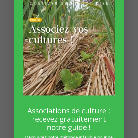
tomes précédemment décrits sont disponibles
en PDF à cette adresse.
Vous pourriez aussi consulter ces articles :
https://www.permaculturedesign.fr/definition-
permaculture-bill-mollison-demarche-
durable/
http://www.permaculteurs.com/definition-de-
la-permaculture/
Vous y trouverez une
définition simple de la
permaculture
, ce qui vous aidera à mieux
Associations de culture :
cerner le principe et pourquoi pas l’appliquer
recevez gratuitement
dans votre vie !
notre guide !
En espérant que ces
précisions sur la
Découvrez notre méthode infaillible pour ne