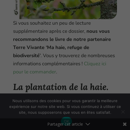
Si vous souhaitez un peu de lecture
supplémentaire après ce dossier,
nous vous
recommandons le livre de notre partenaire
Terre Vivante ‘Ma haie, refuge de
biodiversité’
. Vous y trouverez de nombreuses
informations complémentaires !
Cliquez ici
pour le commander
.
La plantation de la haie.
Nous utilisons des cookies pour vous garantir la meilleure
Si les végétaux que vous allez installer sont à
expérience sur notre site web. Si vous continuez à utiliser ce
croissance lente, vous pouvez en placer un tous
site, nous supposerons que vous en êtes satisfait.
les 80 cm à 1 m. Ainsi, l’effet brise-vue sera plus
OK
rapidement atteint : les végétaux vont vite se