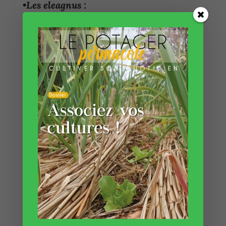
•Les eleagnus :
On les connait surtout pour leur utilisation en
haie persistante, mais on ignore souvent que
certaines variétés produisent des fruits ! Leur
culture est très simple, car les eleagnus
s’adaptent presque partout et poussent assez
rapidement. Parmi les Eleagnus cultivés pour
leurs fruits, nous avons le goumi du Japon,
l’olivier de Bohème, etc…
Pour plus de renseignements, nous
vous invitons grandement à
consulter cet article sur le site de
l’association ‘La graine indocile’ :