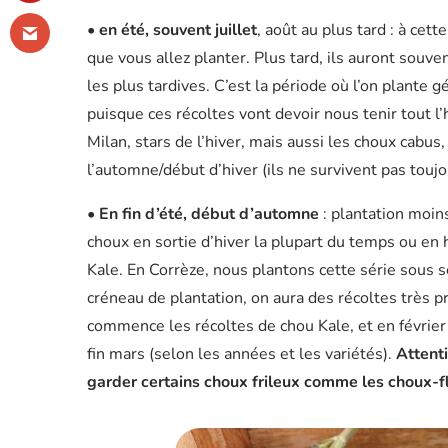
•
en été, souvent juillet
, août au plus tard : à cet
que vous allez planter. Plus tard, ils auront souve
les plus tardives. C’est la période où l’on plante
puisque ces récoltes vont devoir nous tenir tout l
Milan, stars de l’hiver, mais aussi les choux cabus,
l’automne/début d’hiver (ils ne survivent pas toujo
•
En fin d’été, début d’automne
: plantation moin
choux en sortie d’hiver la plupart du temps ou en
Kale. En Corrèze, nous plantons cette série sous s
créneau de plantation, on aura des récoltes très p
commence les récoltes de chou Kale, et en février
fin mars (selon les années et les variétés).
Attentio
garder certains choux frileux comme les choux-fle