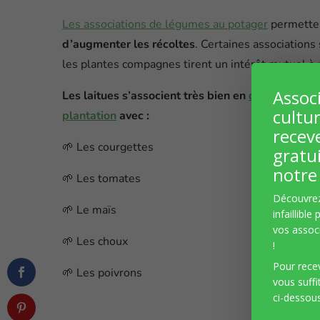
Les associations de légumes au potager
permetten
d’augmenter les récoltes
. Certaines associations
les plantes compagnes tirent un intérêt mutuel à 
Assoc
Les laitues s’associent très bien en
contre
E
cultur
plantation
avec :

recev
🌱 Les courgettes
gratu

notre 
🌱 Les tomates

Découvre
🌱 Le maïs
infaillible

vos associ
🌱 Les choux
!

Pour recev
🌱 Les poivrons
vous suffi

ci-dessous
