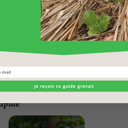
vec tous les légumes. Avec les années, on a pu
aque. Le seul facteur d’échec : le manque
et article. Bonne lecture !
au mieux toutes vos associations au
se, vous pouvez télécharger
ociations de culture.
/
Je reçois ce guide gratuit
rapide