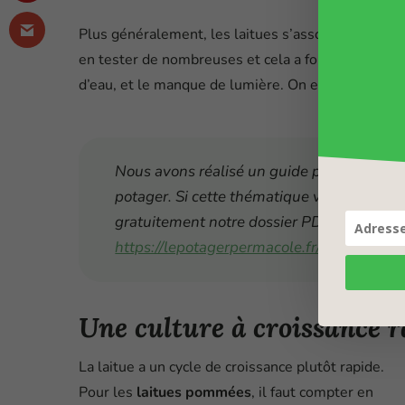
Plus généralement, les laitues s’associent bien a
en tester de nombreuses et cela a fonctionné à ch
d’eau, et le manque de lumière. On en parle dans c
Nous avons réalisé un guide pour réussir 
potager. Si cette thématique vous intéres
gratuitement notre dossier PDF sur les ass
https://lepotagerpermacole.fr/associations
Une culture à croissance 
La laitue a un cycle de croissance plutôt rapide.
Pour les
laitues pommées
, il faut compter en