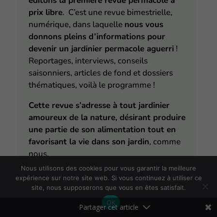
éditons la première revue permacole à
prix libre
. C’est une revue bimestrielle,
numérique, dans laquelle
nous vous
donnons pleins d’informations pour
devenir un jardinier permacole aguerri
!
Reportages, interviews, conseils
saisonniers, articles de fond et dossiers
thématiques, voilà le programme !
Cette revue s’adresse à tout jardinier
amoureux de la nature, désirant produire
une partie de son alimentation tout en
favorisant la vie dans son jardin
, comme
nous.
Nous utilisons des cookies pour vous garantir la meilleure
En vous offrant
un abonnement
,
vous
expérience sur notre site web. Si vous continuez à utiliser ce
recevrez tous les deux mois la revue sur
site, nous supposerons que vous en êtes satisfait.
votre espace abonné et dans votre boîte
OK
mail
.