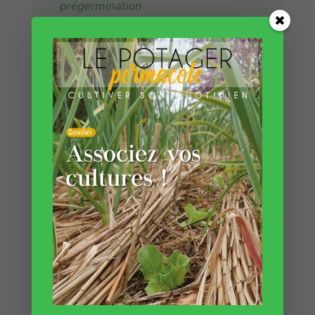
prégermination
Étape 3 : Le semis en terre
Graines pré-germées ou non, c’est le moment
du semis 🙂
Pour les graines prégermées, ça n’est pas
toujours très simple car les graines sont
humides et collent entres elles. Notre conseil :
prenez un bol ou saladier et mélangez vos
graines humides avec du terreau, du sable, de
la terre très finement tamisée… Cela va les
sécher et vous aurez un bol rempli de terreau
avec des graines, ce qui vous permettra de