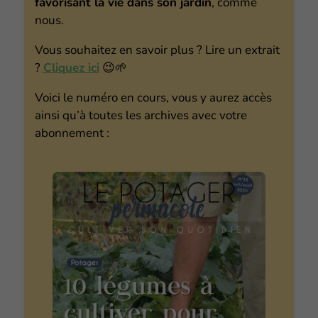
favorisant la vie dans son jardin
, comme
nous.
Vous souhaitez en savoir plus ? Lire un extrait
?
Cliquez ici
😉🌱
Voici le numéro en cours, vous y aurez accès
ainsi qu’à toutes les archives avec votre
abonnement :