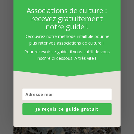
Associations de culture :
recevez gratuitement
notre guide !
Découvrez notre méthode infaillible pour ne
plus rater vos associations de culture !
Pour recevoir ce guide, il vous suffit de vous
inscrire ci-dessous. À très vite !
Le carton est très efficace en paillage au pied des
jeunes arbres.
Je reçois ce guide gratuit