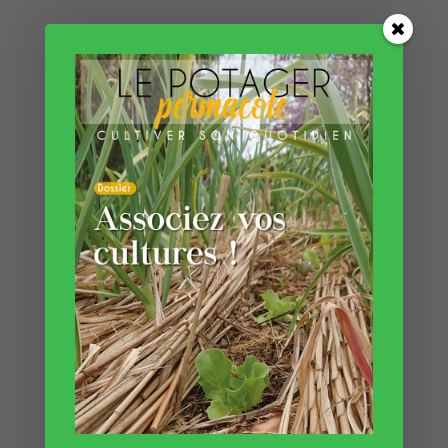
Connaissez-vous le chop and drop ?
C’est une pratique vertueuse facile à
mettre en place pour valoriser les
tailles en tout genre. Le principe est
simple : lorsque l’on taille buissons,
arbustes ou tout autre végétal, vous
couvrez le sol des zones cultivées
directement avec ces résidus. Nous
avions réalisé
un reportage chez
Damien Dekarz sur le sujet.
N’hésitez pas à le consulter
.
Paillage en automne : le