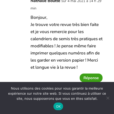
Nathalie Boutté
sur 4 mai 2021 à 14 h 29
min
Bonjour,
Je trouve votre revue très bien faite
et je vous remercie pour les
calendriers de semis très pratiques et
modifiables ! Je pense même faire
imprimer quelques numéros afin de
les garder en version papier ! Merci
et longue vie à la revue !
Réponse
Nous utilisons des cookies pour vous garantir la meilleure
expérience sur notre site web. Si vous continuez à utiliser ce
Nathalie Boutté
sur 4 mai 2021 à 14 h 30 min
site, nous supposerons que vous en êtes satisfait.
Bonjour,
OK
Je trouve votre revue très bien faite et je