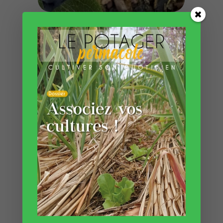
Des idées de variétés ?
Dirigez-vous vers des
variétés canadiennes, elles sont meilleures que
les variétés russes. Actuellement, les
nouvelles variétés les plus intéressantes sont
‘Boreal Blizzard’ et ‘Boreal Beauty’. Leur
fructification est plus importante et les fruits
sont plus gros. On peut compléter avec des
variétés plus précoces que ces deux tardives,
comme toutes les variétés qui commencent par
Indigo : ‘Indigo Yum’, ‘Indigo Treat’, ‘Indigo
Gem’. Mais elles ne se polliniseront pas entre
elles, il faudra des pollinisateurs comme
‘Aurora’, ‘Honey Bee’, ‘Berry Blue’, ‘Vostorg’. Un
plant suffira.
Pour une bonne pollinisation, nous vous