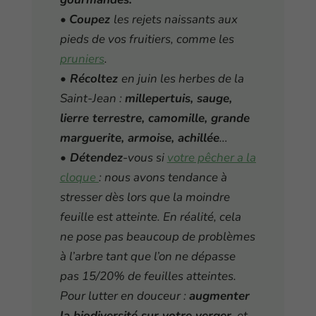
•
Coupez
les rejets naissants aux
pieds de vos fruitiers, comme les
pruniers
.
• Récoltez
en juin les herbes de la
Saint-Jean :
millepertuis, sauge,
lierre terrestre, camomille, grande
marguerite, armoise, achillée
…
• Détendez
-vous si
votre pêcher a la
cloque
: nous avons tendance à
stresser dès lors que la moindre
feuille est atteinte. En réalité, cela
ne pose pas beaucoup de problèmes
à l’arbre tant que l’on ne dépasse
pas 15/20% de feuilles atteintes.
Pour lutter en douceur :
augmenter
la biodiversité sur votre verger
, et