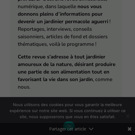
numérique, dans laquelle
nous vous
donnons pleins d’informations pour
devenir un jardinier permacole aguerri
!
Reportages, interviews, conseils
saisonniers, articles de fond et dossiers
thématiques, voilà le programme !
Cette revue s’adresse à tout jardinier
amoureux de la nature, désirant produire
une partie de son alimentation tout en
favorisant la vie dans son jardin
, comme
nous.
En vous offrant
un abonnement
,
vous
Nous utilisons des cookies pour vous garantir la meilleure
recevrez tous les deux mois la revue sur
expérience sur notre site web. Si vous continuez à utiliser ce
votre espace abonné et dans votre boîte
site, nous supposerons que vous en êtes satisfait.
mail
.
OK
La revue est un document PDF d’environ